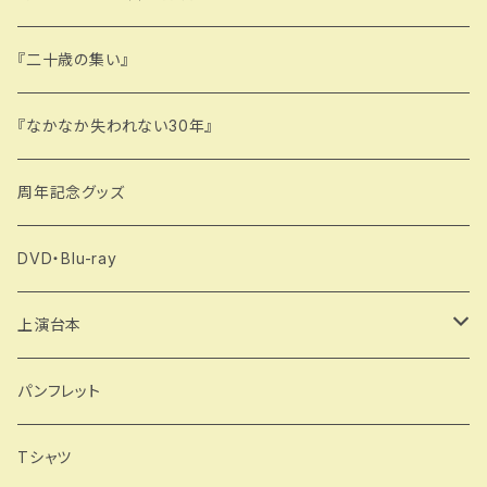
『二十歳の集い』
『なかなか失われない30年』
周年記念グッズ
DVD・Blu-ray
上演台本
製本版
パンフレット
データ版
Tシャツ