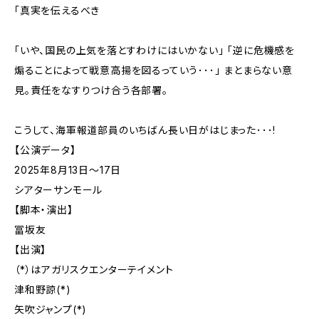
「真実を伝えるべき
「いや、国民の上気を落とすわけにはいかない」 「逆に危機感を
煽ることによって戦意高揚を図るっていう･･･」 まとまらない意
見。責任をなすりつけ合う各部署。
こうして、海軍報道部員のいちばん長い日がはじまった･･･!
【公演データ】
2025年8月13日～17日
シアターサンモール
【脚本・演出】
冨坂友
【出演】
（*）はアガリスクエンターテイメント
津和野諒(*)
矢吹ジャンプ(*)