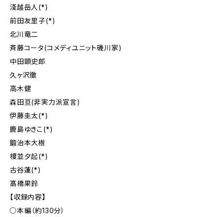
淺越岳人(*)
前田友里子(*)
北川竜二
斉藤コータ(コメディユニット磯川家)
中田顕史郎
久ヶ沢徹
高木健
森田亘(非実力派宣言)
伊藤圭太(*)
鹿島ゆきこ(*)
鍛治本大樹
榎並夕起(*)
古谷蓮(*)
髙橋果鈴
【収録内容】
○本編（約130分）