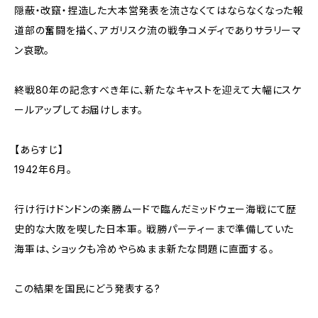
隠蔽・改竄・捏造した大本営発表を流さなくてはならなくなった報
道部の奮闘を描く、アガリスク流の戦争コメディでありサラリーマ
ン哀歌。
終戦80年の記念すべき年に、新たなキャストを迎えて大幅にスケ
ールアップしてお届けします。
【あらすじ】
1942年6月。
行け行けドンドンの楽勝ムードで臨んだミッドウェー海戦にて歴
史的な大敗を喫した日本軍。 戦勝パーティーまで準備していた
海軍は、ショックも冷めやらぬまま新たな問題に直面する。
―――この結果を国民にどう発表する?