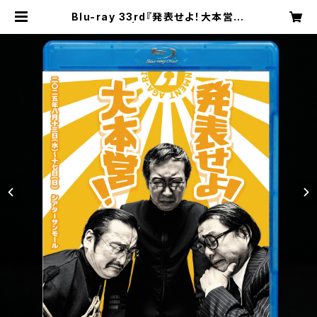
Blu-ray 33rd『発表せよ！大本営！』
（再演） | アガリスクSHOP