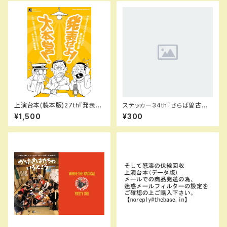
上演台本(製本版)27th『発表せ
ステッカー34th『さらば曽古野
よ！大本営！』
遊園地』
¥1,500
¥300