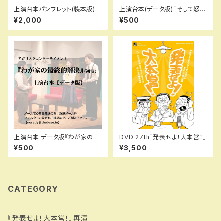
上演台本パンフレット(製本版)2
上演台本(データ版)『そして怒濤
8th『かげきはたちのいるとこ
の伏線回収』
¥2,000
¥500
ろ』（舞台版のみ）
上演台本 データ版『わが家の最
DVD 27th『発表せよ！大本営！』
終的解決』(初演)
¥500
¥3,500
CATEGORY
『発表せよ！大本営！』再演