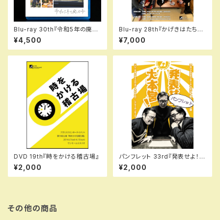
Blu-ray 30th『令和5年の廃刀
Blu-ray 28th『かげきはたちの
令』
いるところ』
¥4,500
¥7,000
DVD 19th『時をかける稽古場』
パンフレット 33rd『発表せよ！大
本営！』（再演）
¥2,000
¥2,000
その他の商品