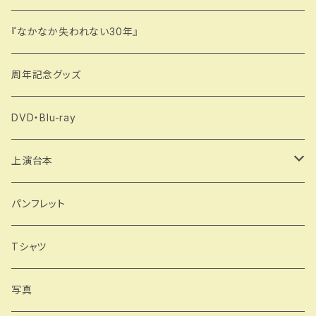
『なかなか失われない30年』
周年記念グッズ
DVD・Blu-ray
上演台本
製本版
パンフレット
データ版
Tシャツ
写真