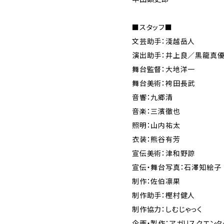
■スタッフ■
文芸助手：淺越岳人
演出助手：井上良／黒龍真
舞台監督：大地洋一
舞台美術：袴田長武
音響：九郷清
音楽：三濱徹也
照明：山内祐太
衣装：熊谷有芳
宣伝美術：津和野諒
宣伝・舞台写真：石澤知絵子
制作：佐伯凛果
制作助手：樫村健人
制作協力：しむじゃっく
企画・製作：アガリスクエンタ