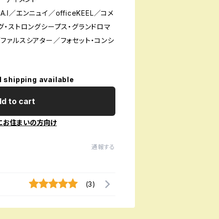
A.I／エンニュイ／officeKEEL／コメ
グ・ストロングシープス・グランドロマ
ファルスシアター／フォセット・コンシ
l shipping available
d to cart
にお住まいの方向け
通報する
(3)