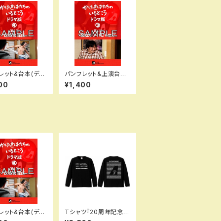
レット&台本(デー
パンフレット&上演台本
ドラマ版④第5話
(データ版)かげきはたち
00
¥1,400
な総括】
のいるところ【ドラマ版
③】第4話「僕はシンパじ
ゃない」
レット&台本(デー
Tシャツ『20周年記念T
ドラマ版④第5話
シャツ』（長袖）