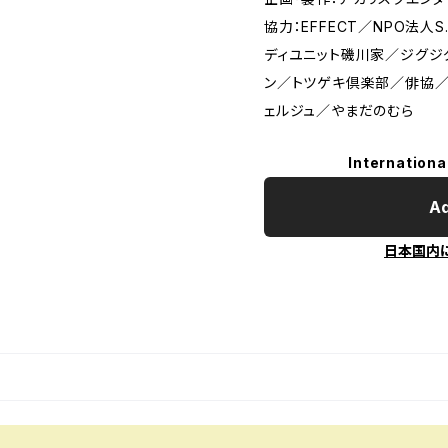
協力：EFFECT／NPO法人S.
ディユニット磯川家／ジグジ
ン／トツゲキ倶楽部／俳協／
ェルジュ／やまだのむら
Internationa
Ad
日本国内