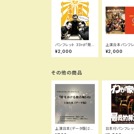
パンフレット 33rd『発
上演台本パンフレ
表せよ！大本営！』（再
(製本版)28th『
¥2,000
¥2,000
演）
はたちのいるとこ
（舞台版のみ）
その他の商品
上演台本(データ版)23t
台本付パンフレット
h『時をかける稽古場2.
h 『わが家の最