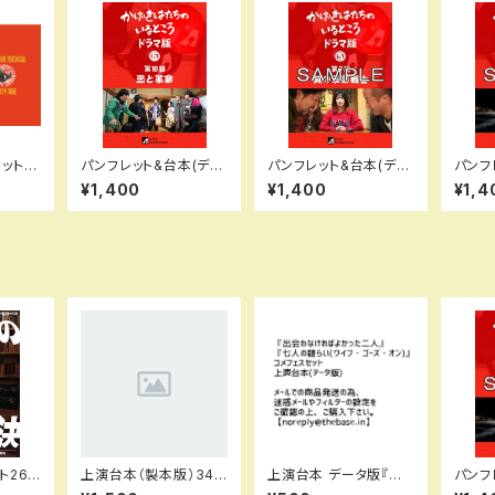
ット
パンフレット&台本(デー
パンフレット&台本(デー
パンフ
かげき
タ版)ドラマ版⑥第10話
タ版)ドラマ版⑤第9話
タ版)
¥1,400
¥1,400
¥1,4
ろ』
【恋と革命】
【真の革命戦士】
【迂闊
26t
上演台本（製本版）34t
上演台本 データ版『出
パンフ
終的解
h『さらば曽古野遊園
会わなければよかった
タ版)