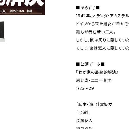
■あらすじ■
1942年、オランダ・アムステ
ドイツから来た男女が幸せそ
誰もが羨む若い二人。
しかし、彼は周りに隠してい
そして、彼は恋人に隠してい
■公演データ■
『わが家の最終的解決』
恵比寿・エコー劇場
1/25〜29
［脚本・演出］冨坂友
［出演］
淺越岳人
榎並夕起