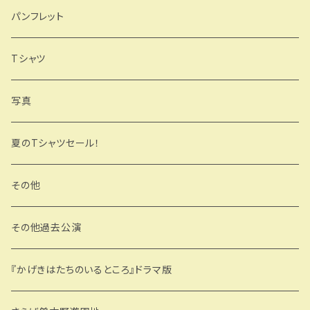
製本版
パンフレット
データ版
Tシャツ
写真
夏のTシャツセール！
その他
その他過去公演
『かげきはたちのいるところ』ドラマ版