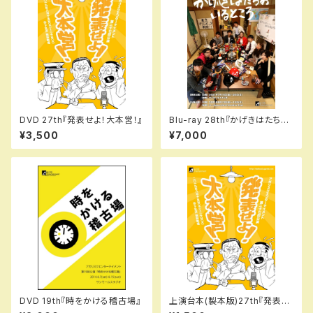
DVD 27th『発表せよ！大本営！』
Blu-ray 28th『かげきはたちの
いるところ』
¥3,500
¥7,000
DVD 19th『時をかける稽古場』
上演台本(製本版)27th『発表せ
よ！大本営！』