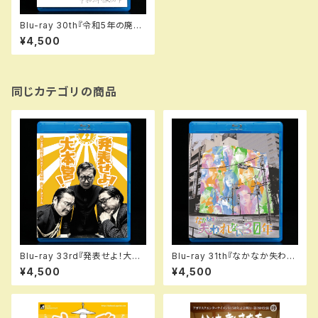
Blu-ray 30th『令和5年の廃刀
令』
¥4,500
同じカテゴリの商品
Blu-ray 33rd『発表せよ！大本
Blu-ray 31th『なかなか失われ
営！』（再演）
ない30年』
¥4,500
¥4,500