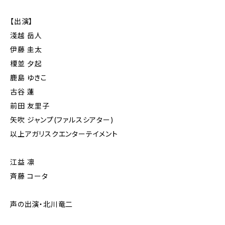
【出演】
淺越 岳人
伊藤 圭太
榎並 夕起
鹿島 ゆきこ
古谷 蓮
前田 友里子
矢吹 ジャンプ(ファルスシアター)
以上アガリスクエンターテイメント
江益 凛
斉藤 コータ
声の出演・北川竜二