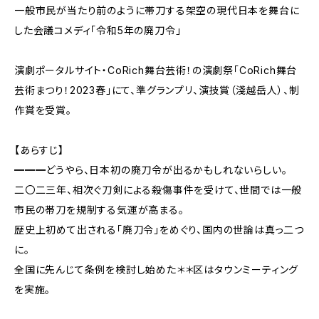
一般市民が当たり前のように帯刀する架空の現代日本を舞台に
した会議コメディ「令和5年の廃刀令」
演劇ポータルサイト・CoRich舞台芸術！の演劇祭「CoRich舞台
芸術まつり！2023春」にて、準グランプリ、演技賞（淺越岳人）、制
作賞を受賞。
【あらすじ】
━━━どうやら、日本初の廃刀令が出るかもしれないらしい。
二〇二三年、相次ぐ刀剣による殺傷事件を受けて、世間では一般
市民の帯刀を規制する気運が高まる。
歴史上初めて出される「廃刀令」をめぐり、国内の世論は真っ二つ
に。
全国に先んじて条例を検討し始めた＊＊区はタウンミーティング
を実施。