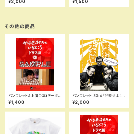
¥2,000
¥1,500
その他の商品
パンフレット&上演台本(データ
パンフレット 33rd『発表せよ！大
版)かげきはたちのいるところ
本営！』（再演）
¥1,400
¥2,000
【ドラマ版③】第4話「僕はシンパ
じゃない」