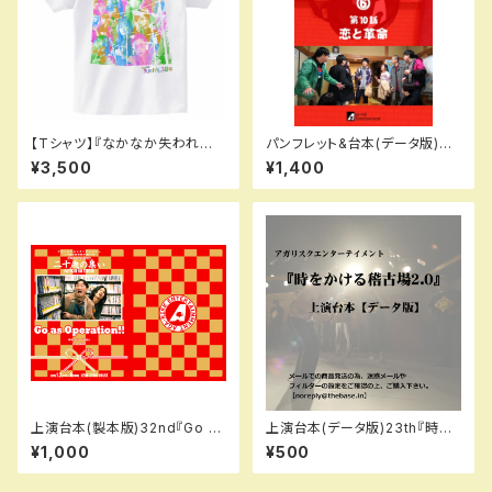
【Tシャツ】『なかなか失われな
パンフレット&台本(データ版)ド
い30年』
ラマ版⑥第10話【恋と革命】
¥3,500
¥1,400
上演台本(製本版)32nd『Go as
上演台本(データ版)23th『時を
operation!!』
かける稽古場2.0』
¥1,000
¥500