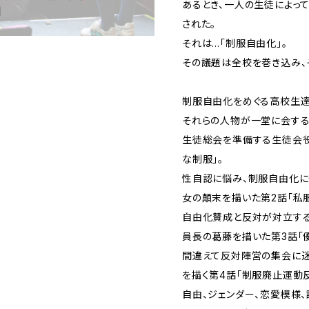
あるとき、一人の生徒によっ
された。
それは…「制服自由化」。
その議題は全校を巻き込み、
制服自由化をめぐる高校生達
それらの人物が一堂に会す
生徒総会を準備する生徒会役
な制服」。
性自認に悩み、制服自由化に
女の顛末を描いた第2話「私服
自由化賛成と反対が対立す
員長の葛藤を描いた第3話「優
間違えて反対陣営の集会に迷
を描く第4話「制服廃止運動
自由、ジェンダー、恋愛模様