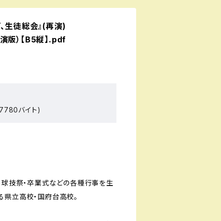
、生徒総会』(再演)
版）【B5縦】.pdf
7780バイト)
祭・球技祭・卒業式などの各種行事を生
る県立高校・国府台高校。