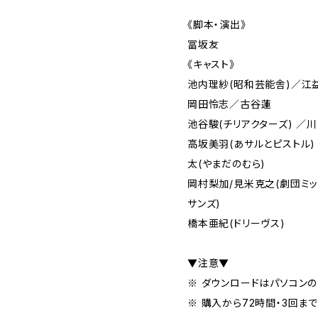
《脚本・演出》
冨坂友
《キャスト》
池内理紗(昭和芸能舎)／江
岡田怜志／古谷蓮
池谷駿(チリアクターズ) 
高坂美羽(あサルとピストル
太(やまだのむら)
岡村梨加/見米克之(劇団ミッ
サンズ)
橋本亜紀(ドリーヴス)
▼注意▼
※ ダウンロードはパソコンの
※ 購入から72時間・3回ま