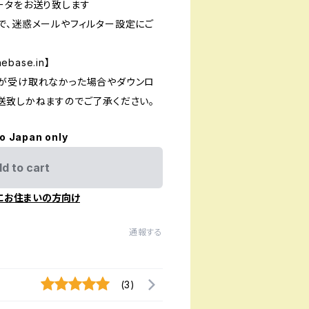
ータをお送り致します
で、迷惑メールやフィルター設定にご
ebase.in
】
が受け取れなかった場合やダウンロ
送致しかねますのでご了承ください。
to Japan only
d to cart
にお住まいの方向け
通報する
(3)