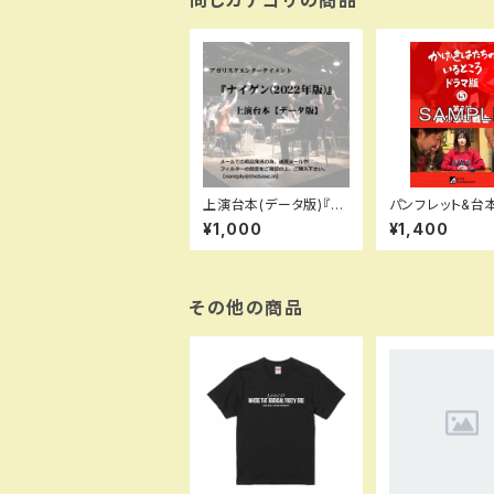
上演台本(データ版)『ナ
パンフレット&台
イゲン(2022年版)』
タ版)ドラマ版⑤
¥1,000
¥1,400
【真の革命戦士】
その他の商品