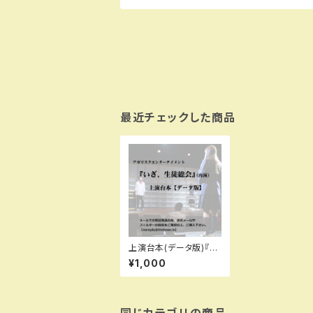
最近チェックした商品
上演台本(データ版)『い
ざ、生徒総会』(再演)
¥1,000
同じカテゴリの商品