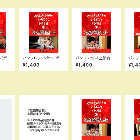
本(デー
パンフレット&台本(デー
パンフレット&上演台本
パンフ
第9話
タ版)ドラマ版④第5話
(データ版)かげきはたち
タ版)
¥1,400
¥1,400
¥1,4
【迂闊な総括】
のいるところ【ドラマ版
るとこ
③】第4話「僕はシンパじ
二話【
ゃない」
用規約