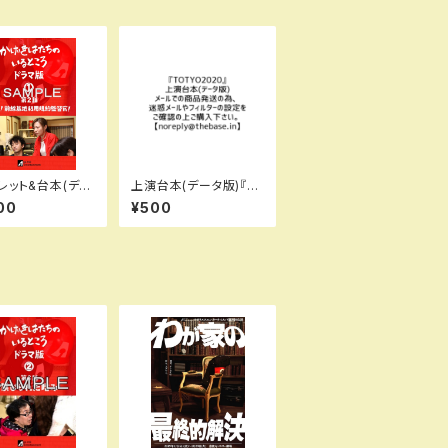
レット&台本(デー
上演台本(データ版)『T
かげきはたちのい
OTYO2020』
00
¥500
ろ（ドラマ版①）第
就任！前線基地利
監督官！】