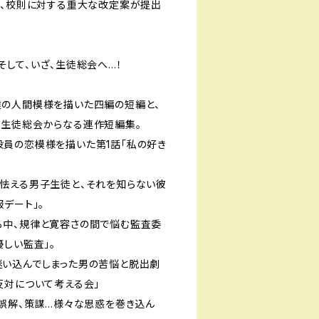
て、校則に対する重大な改定案が提出
そして、いざ、生徒総会へ…！
の人間模様を描いた四編の短編と、
る生徒総会からなる連作短編集。
員の恋模様を描いた第1話「私の好き
怯える男子生徒と、それを知らない彼
デート」。
る中、規律と寛容さの間で悩む監査委
しい監査」。
い込んでしまった男の苦悩と脱出劇
反対について考える会」
、誤解、策謀…様々な思惑を巻き込ん