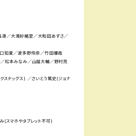
益凛／大滝紗緒里／大和田あずさ／
／川口知夏／波多野伶奈／竹田優哉
) ／松本みなみ／山越大輔／野村亮
クスドッグス) ／さいとう篤史(ジョナ
み(スマホやタブレット不可)
で