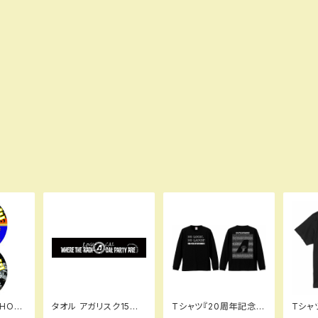
SHO
タオル アガリスク15周
Tシャツ『20周年記念T
Tシャ
年記念タオル
シャツ』（長袖）
周年記