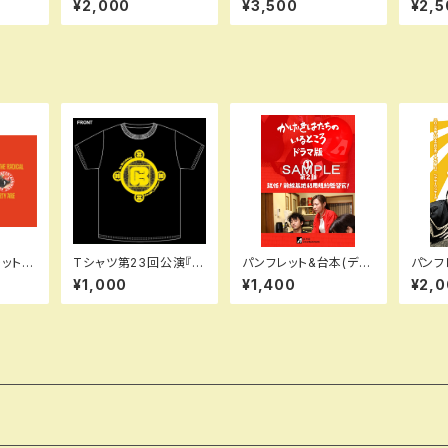
¥2,000
¥3,500
¥2,5
ック）
ット
Tシャツ第23回公演『時
パンフレット&台本(デー
パンフレ
かげき
をかける稽古場2.0』
タ版)かげきはたちのい
表せよ
¥1,000
¥1,400
¥2,
ろ』
るところ（ドラマ版①）第
演）
二話【就任！前線基地利
用規約監督官！】