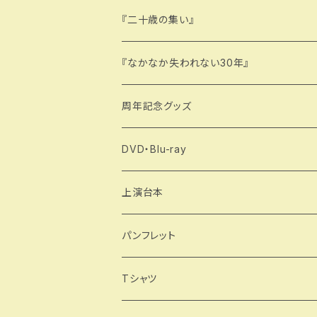
『二十歳の集い』
『なかなか失われない30年』
周年記念グッズ
DVD・Blu-ray
上演台本
製本版
パンフレット
データ版
Tシャツ