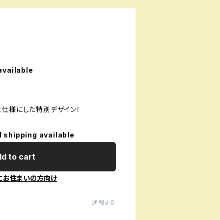
available
念仕様にした特別デザイン！
l shipping available
d to cart
にお住まいの方向け
通報する