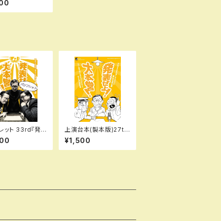
00
ット 33rd『発
上演台本(製本版)27th
！大本営！』（再
『発表せよ！大本営！』
000
¥1,500