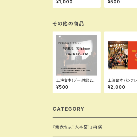
¥1,000
¥500
0年』
その他の商品
上演台本(データ版)25t
上演台本パンフレ
h『卒業式、実行』(初演)
(製本版)28th『
¥500
¥2,000
はたちのいるとこ
（舞台版のみ）
CATEGORY
『発表せよ！大本営！』再演